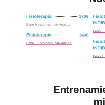
Fisioterapia
Fisio
170€
INDI
Bono 5 sesiones individuales.
Bono 5 
Fisioterapia
340€
Fisio
Bono 10 sesiones individuales.
INDI
Bono 10
Entrenamie
mi