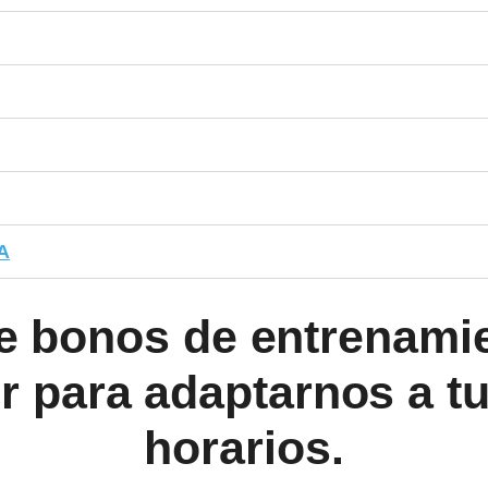
A
e
bonos
de entrenamie
er para adaptarnos a t
horarios.