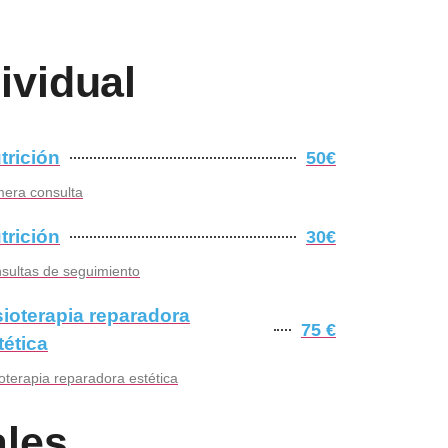
ividual
trición
50€
mera consulta
trición
30€
sultas de seguimiento
sioterapia reparadora
75 €
tética
ioterapia reparadora estética
ales