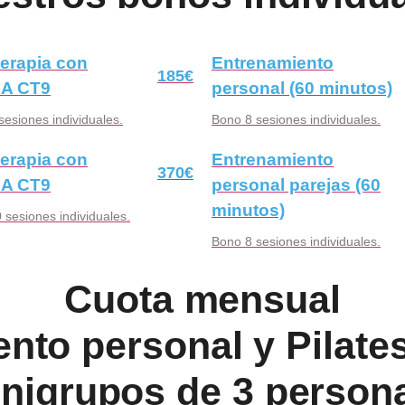
terapia con
Entrenamiento
185€
BA CT9
personal (60 minutos)
sesiones individuales.
Bono 8 sesiones individuales.
terapia con
Entrenamiento
370€
BA CT9
personal parejas (60
minutos)
 sesiones individuales.
Bono 8 sesiones individuales.
Cuota mensual
nto personal y Pilate
nigrupos de 3 person