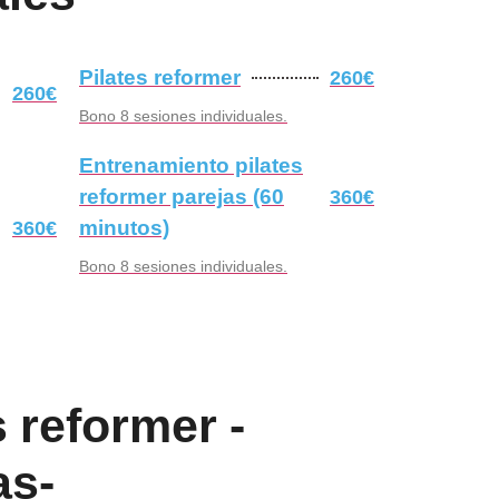
Pilates reformer
260€
260€
Bono 8 sesiones individuales.
Entrenamiento pilates
reformer parejas (60
360€
minutos)
360€
Bono 8 sesiones individuales.
s reformer
-
as-