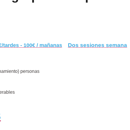
Dos sesiones semana
€/tardes - 100€ / mañanas
renamiento) personas
perables
S