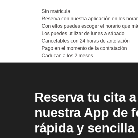
Sin matrícula
Reserva con nuestra aplicación en los horar
Con ellos puedes escoger el horario que má
Los puedes utilizar de lunes a sábado
Cancelables con 24 horas de antelación
Pago en el momento de la contratación
Caducan a los 2 meses
Reserva tu cita a
nuestra App de 
rápida y sencilla