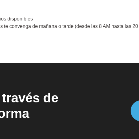
ios disponibles
s te convenga de mañana o tarde (desde las 8 AM hasta las 20
 través de
forma