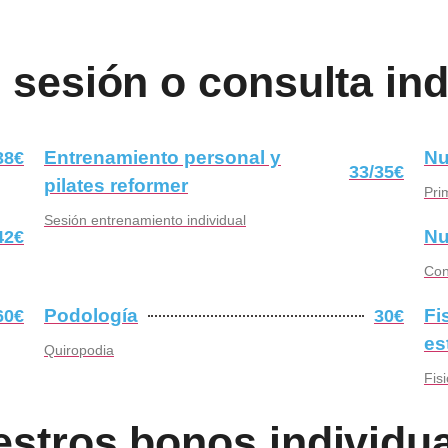
s sesión o consulta
ind
Entrenamiento personal y
Nu
38€
33/35€
pilates reformer
Pri
Sesión entrenamiento individual
Nu
42€
Con
Podología
Fi
60€
30€
es
Quiropodia
Fis
estros
bonos individu