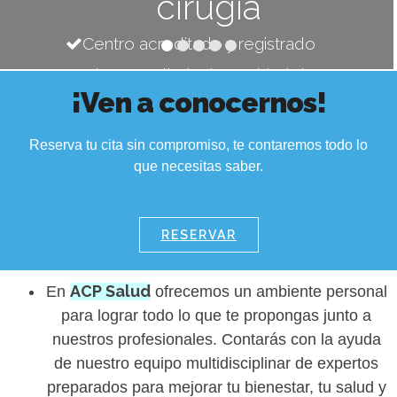
cirugía
Centro acreditado y registrado
por la Conselleria de Sanidad de
¡Ven a conocernos!
la Comunidad Valenciana
Reserva tu cita sin compromiso, te contaremos todo lo
que necesitas saber.
RESERVAR
ACP Salud
En
ofrecemos un ambiente personal
para lograr todo lo que te propongas junto a
nuestros profesionales. Contarás con la ayuda
de nuestro equipo multidisciplinar de expertos
preparados para mejorar tu bienestar, tu salud y