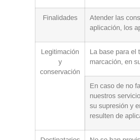
Finalidades
Atender las cons
aplicación, los 
Legitimación
La base para el 
y
marcación, en su
conservación
En caso de no fac
nuestros servici
su supresión y e
resulten de aplic
Destinatarios
No se han previs